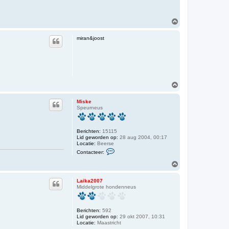
O
m
h
miran&joost
o
o
g
O
m
h
Miske
o
Speurneus
o
g
Berichten:
15115
Lid geworden op:
28 aug 2004, 00:17
Locatie:
Beerse
C
Contacteer:
o
n
O
t
m
a
h
c
Laika2007
o
t
Middelgrote hondenneus
o
e
e
g
r
Berichten:
592
M
Lid geworden op:
i
29 okt 2007, 10:31
Locatie:
Maastricht
s
k