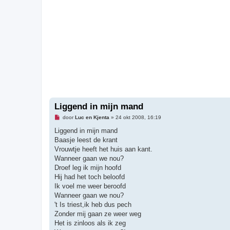
Liggend in mijn mand
O
door
Luc en Kjenta
»
24 okt 2008, 16:19
n
g
Liggend in mijn mand
e
Baasje leest de krant
l
e
Vrouwtje heeft het huis aan kant.
z
Wanneer gaan we nou?
e
n
Droef leg ik mijn hoofd
b
Hij had het toch beloofd
e
r
Ik voel me weer beroofd
i
Wanneer gaan we nou?
c
h
't Is triest,ik heb dus pech
t
Zonder mij gaan ze weer weg
Het is zinloos als ik zeg