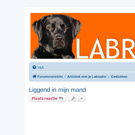
Labradorforum
Het gezelligste Labradorforum van Nederland en België!
V&A
Forumoverzicht
Artistiek met je Labrador
Gedichten
Liggend in mijn mand
Plaats reactie