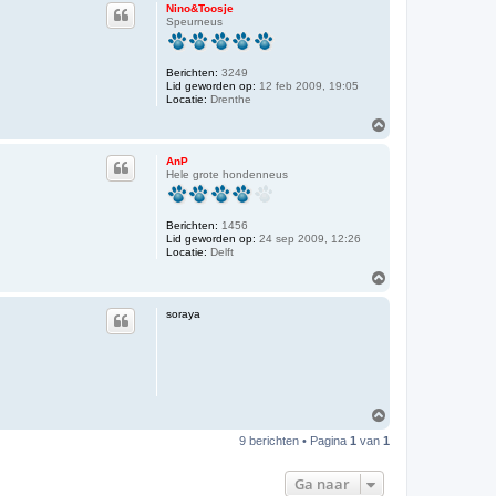
h
Nino&Toosje
o
Speurneus
o
g
Berichten:
3249
Lid geworden op:
12 feb 2009, 19:05
Locatie:
Drenthe
O
m
h
AnP
o
Hele grote hondenneus
o
g
Berichten:
1456
Lid geworden op:
24 sep 2009, 12:26
Locatie:
Delft
O
m
h
soraya
o
o
g
O
m
9 berichten • Pagina
1
van
1
h
o
o
Ga naar
g