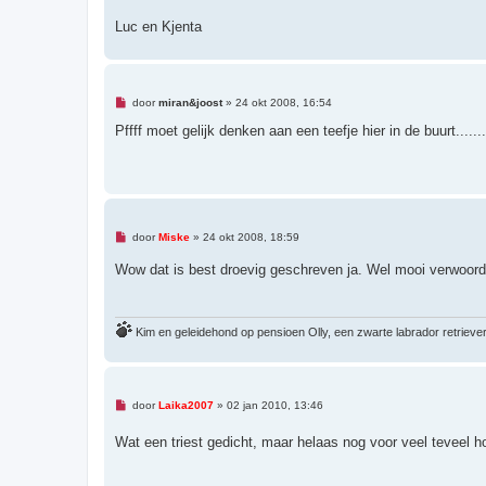
Luc en Kjenta
O
door
miran&joost
»
24 okt 2008, 16:54
n
g
Pffff moet gelijk denken aan een teefje hier in de buurt.......
e
l
e
z
e
n
b
e
O
door
Miske
»
24 okt 2008, 18:59
r
n
i
g
Wow dat is best droevig geschreven ja. Wel mooi verwoord. 
c
e
h
l
t
e
z
e
Kim en geleidehond op pensioen Olly, een zwarte labrador retriev
n
b
e
r
i
O
c
door
Laika2007
»
02 jan 2010, 13:46
n
h
g
t
Wat een triest gedicht, maar helaas nog voor veel teveel ho
e
l
e
z