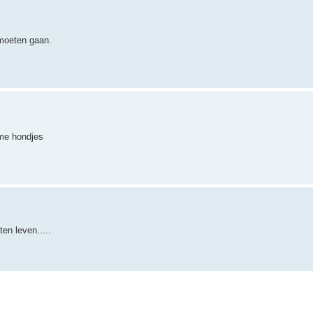
 moeten gaan.
rme hondjes
en leven.....