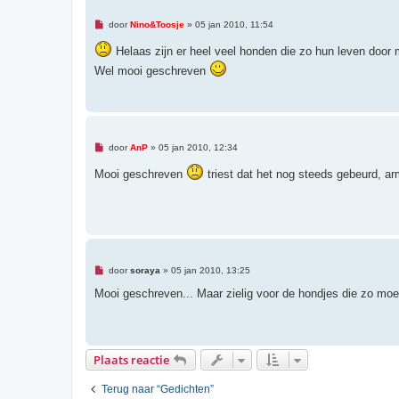
r
i
O
door
Nino&Toosje
»
05 jan 2010, 11:54
c
n
h
g
Helaas zijn er heel veel honden die zo hun leven door
t
e
l
Wel mooi geschreven
e
z
e
n
b
e
r
O
door
AnP
»
05 jan 2010, 12:34
i
n
c
g
Mooi geschreven
triest dat het nog steeds gebeurd, a
h
e
t
l
e
z
e
n
b
e
r
O
door
soraya
»
05 jan 2010, 13:25
i
n
c
g
Mooi geschreven... Maar zielig voor de hondjes die zo moet
h
e
t
l
e
z
e
n
Plaats reactie
b
e
r
Terug naar “Gedichten”
i