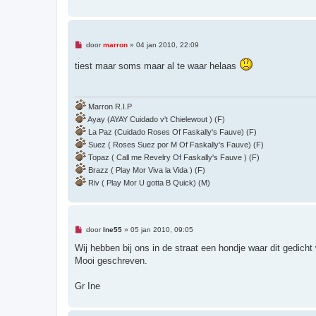
e
n
b
e
r
O
door
marron
»
04 jan 2010, 22:09
i
n
c
g
tiest maar soms maar al te waar helaas
h
e
t
l
e
z
e
Marron R.I.P
n
Ayay (AYAY Cuidado v't Chielewout ) (F)
b
e
La Paz (Cuidado Roses Of Faskally's Fauve) (F)
r
Suez ( Roses Suez por M Of Faskally's Fauve) (F)
i
c
Topaz ( Call me Revelry Of Faskally's Fauve ) (F)
h
Brazz ( Play Mor Viva la Vida ) (F)
t
Riv ( Play Mor U gotta B Quick) (M)
O
door
Ine55
»
05 jan 2010, 09:05
n
g
Wij hebben bij ons in de straat een hondje waar dit gedicht 
e
Mooi geschreven.
l
e
z
Gr Ine
e
n
b
e